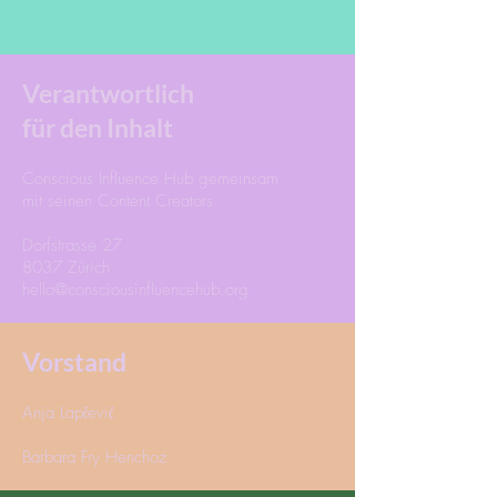
Verantwortlich
für den Inhalt
Conscious Influence Hub gemeinsam
mit seinen Content Creators
Dorfstrasse 27
8037 Zürich
hello@consciousinfluencehub.org
Vorstand
Anja Lapčević
Barbara Fry Henchoz