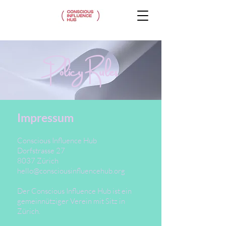
Policy Rules
Impressum
Conscious Influence Hub
Dorfstrasse 27
8037 Zürich
hello@consciousinfluencehub.org
Der Conscious Influence Hub ist ein
gemeinnütziger Verein mit Sitz in
Zürich.