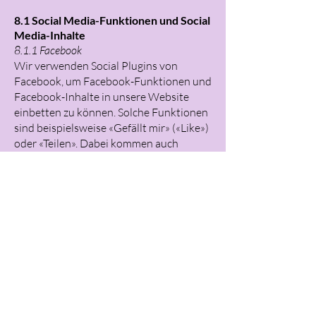
8.1 Social Media-Funktionen und Social
Media-Inhalte
8.1.1 Facebook
Wir verwenden Social Plugins von
Facebook, um Facebook-Funktionen und
Facebook-Inhalte in unsere Website
einbetten zu können. Solche Funktionen
sind beispielsweise «Gefällt mir» («Like»)
oder «Teilen». Dabei kommen auch
Cookies zum Einsatz.
Weitere Angaben über Art, Umfang und
Zweck der Datenbearbeitung finden sich
in der
Datenrichtlinie von Facebook
.
8.1.2 Instagram
Wir nutzen für unsere Website die
Möglichkeit, Funktionen und Inhalte von
Instagram einzubetten. Wir können
Ihnen damit beispielsweise Bilder, die bei
Instagram veröffentlicht wurden, im