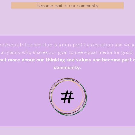
Become part of our community
nscious Influence Hub is a non-profit association and we 
anybody who shares our goal to use social media for good.
out more about our thinking and values and become part 
community.