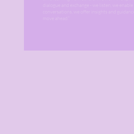
dialogue and exchange - we listen, we enable
conversations, we offer insights and guidanc
move ahead.”