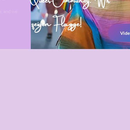
e, and we
zeigen Flagge!
Vid