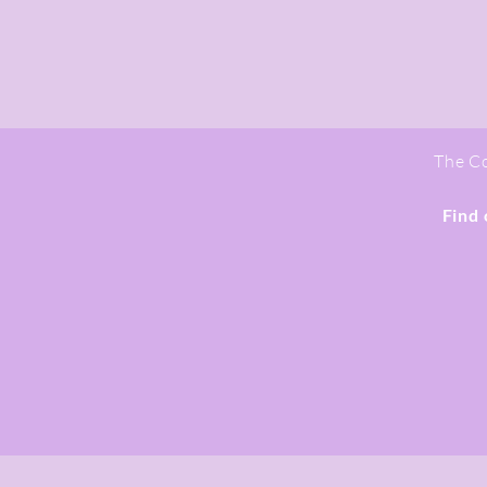
The Co
Find 