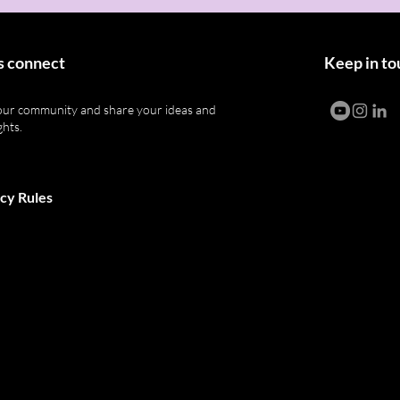
s connect
Keep in to
our community and share your ideas and
hts.
icy Rules