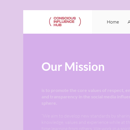
Home
Our Mission
is to promote the core values of respect, 
and transparency in the social media influ
sphere.
​“We aim to develop new standards by sharin
knowledge, values and experience while at t
time learning from others. We work in a spirit