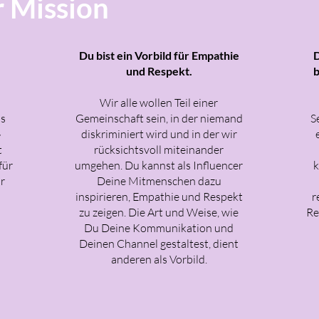
 Mission
Du bist ein Vorbild für Empathie
D
und Respekt.
b
Wir alle wollen Teil einer
as
Gemeinschaft sein, in der niemand
S
»
diskriminiert wird und in der wir
t
rücksichtsvoll miteinander
für
umgehen. Du kannst als Influencer
k
r
Deine Mitmenschen dazu
inspirieren, Empathie und Respekt
r
zu zeigen. Die Art und Weise, wie
Re
Du Deine Kommunikation und
Deinen Channel gestaltest, dient
anderen als Vorbild.