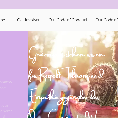
About
Get Involved
Our Code of Conduct
Our Code of
Gemeinsam stehen wir ein
für Respekt, Toleranz und
empathy
ence
Empathie gegenüber der
g our
Queer-Community. Wir
he same
 of