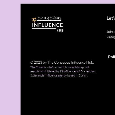
Let'
Join 
thoug
Pol
© 2023 by The Conscious Influence Hub.
The Conscious Influence Hub is a not-for-profit
association initiated by Kingfluencers AG, a leading
Swiss social influence agency based in Zurich.