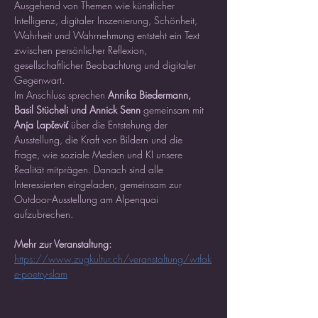
Ausgehend von Themen wie künstlicher 
Intelligenz, digitaler Inszenierung, Schönheit, 
Wahrheit und Wahrnehmung entsteht ein Text 
zwischen persönlicher Reflexion, 
gesellschaftlicher Beobachtung und digitaler 
Gegenwart.
Im Anschluss sprechen 
Annika Biedermann, 
Basil Stücheli und Annick Senn
 gemeinsam mit 
Anja Lapčević
 über die Entstehung der 
Ausstellung, die Kraft von Bildern und die 
Frage, wie soziale Medien und KI unsere 
Realität mitprägen. Danach sind alle 
Interessierten eingeladen, gemeinsam zur 
Outdoor-Ausstellung am Alpenquai 
aufzubrechen.
Mehr zur Veranstaltung:
https://www.zugkultur.ch/veranstaltung/wtfak
e-poetry-slam