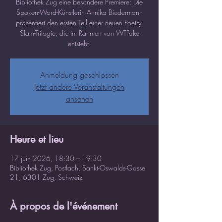
Bibliothek Zug eine besondere Premiere: Die
Spoken-Word-Künstlerin Annika Biedermann
präsentiert den ersten Teil einer neuen Poetry-
Slam-Trilogie, die im Rahmen von WTFake
entsteht.
Anmeldung geschlossen
Jetzt andere Veranstaltungen
ansehen
Heure et lieu
17 juin 2026, 18:30 – 19:30
Bibliothek Zug, Postfach, Sankt-Oswalds-Gasse
21, 6301 Zug, Schweiz
À propos de l'événement