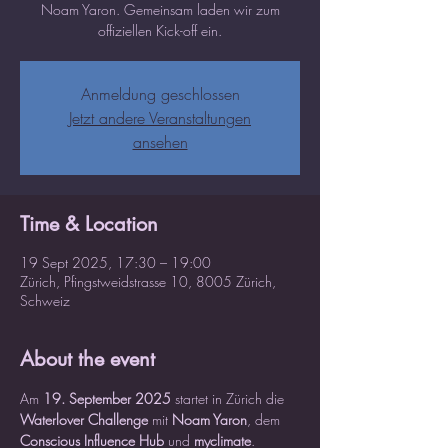
Noam Yaron. Gemeinsam laden wir zum
offiziellen Kick-off ein.
Anmeldung geschlossen
Jetzt andere Veranstaltungen
ansehen
Time & Location
19 Sept 2025, 17:30 – 19:00
Zürich, Pfingstweidstrasse 10, 8005 Zürich,
Schweiz
About the event
Am 
19. September 2025
 startet in Zürich die 
Waterlover Challenge
 mit 
Noam Yaron
, dem 
Conscious Influence Hub
 und 
myclimate
.