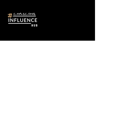
Keep in touch
© 2023 by The Conscious Influence Hub.
The Conscious Influence Hub is a not-for-profit association initiated
by Kingfluencers AG, a leading Swiss social influence agency based
in Zurich.
Let's connect