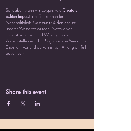
Sei dabei, wenn wir zeigen, wie 
Creators 
echten Impact
 schaffen können für 
Nachhaltigkeit, Community & den Schutz 
unserer Wasserressourcen. Netzwerken, 
Inspiration tanken und Wirkung zeigen. 
Zudem stellen wir das Programm des Vereins bis 
Ende Jahr vor und du kannst von Anfang an Teil 
davon sein.
Share this event