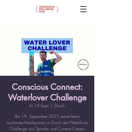
Conscious Connect:
Waterlover Challenge
Fri 19 Sept
  |  
Zürich
Am 19. September 2025 startet beim
myclimate-Headquarter in Zürich die Waterlover
Challenge von Sportler und Content Creator