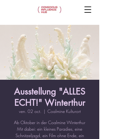
Ausstellung "ALLES
ECHT!" Winterthur
ven. 02 oct.
  |  
Coalmine Kulturort
Ab Oktober in der Coalmine Winterthur
Mit dabei: ein kleines Paradies, eine
Schnitzeljagd, ein Film ohne Ende, ein