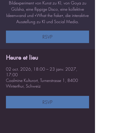
Bildexperiment von Kunst zu KI, von Goya zu
Gülsha, eine flippige Disco, eine kollektive
Ideenwand und «What the Fake», die interaktive
Ausstellung zu KI und Social Media.
RSVP
Heure et lieu
02 oct. 2026, 18:00 – 23 janv. 2027,
17:00
Coalmine Kulturort, Turnerstrasse 1, 8400
Winterthur, Schweiz
RSVP